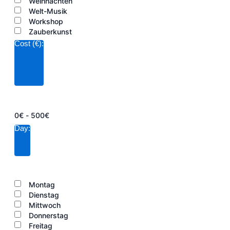
Weihnachten
Welt-Musik
Workshop
Zauberkunst
Cost (€)
:
Filter
öffnen
Filter
schließen
Filter
Cost
entfernen
Filter
(€)
0€ - 500€
schließen
Day
:
Filter
öffnen
Filter
schließen
Filter
Day
entfernen
Filter
Montag
schließen
Dienstag
Mittwoch
Donnerstag
Freitag