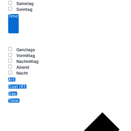
Samstag
Sonntag
Time
:
Filter
öffnen
Filter
schließen
Filter
Time
entfernen
Filter
Ganztags
schließen
Vormittag
Nachmittag
Abend
Nacht
Art
:
Filter
Cost (€)
:
entfernen
Filter
Day
:
entfernen
Filter
Time
:
entfernen
Filter
entfernen