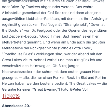
die geschmackssicher mit neueren Stücken der Black Crowes
oder Drive-By Truckers abgerundet werden. Das wahre
Alleinstellungsmerkmal der fünf Rocker sind dann aber jene
ausgewählten Liebhaber-Raritäten, mit denen sie ihre Anhänger
regelmäßig verzücken: Ted Nugent’s “Stranglehold”, “Down at
the Doctors” von Dr. Feelgood oder der Opener des legendären
Led Zeppelin-Debüts, “Good Times, Bad Times” seien hier
stellvertretend genannt. Und wenn am Ende auch die größten
Meilensteine der Rockgeschichte (“Whole Lotta Love”,
“Roadhouse Blues”) verklungen sind, war der Abend mit den
Great Lakes viel zu schnell vorbei und man tritt glücklich und
verschwitzt den Heimweg an. Ob Biker, junger
Nachwuchsrocker oder schon mit dem ersten grauen Haar
gesegnet — alle, die nur einen Funken Rock im Blut und Roll im
Herzen haben werden bestens bedient. The Great Lakes — die
Garantie für einen “Great Evening”! Foto ©Peter Voll
Tickets
Abendkasse 20.-