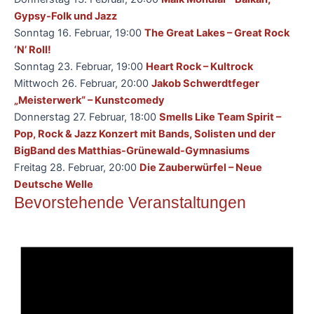
Gypsy-Folk und Jazz
Sonntag 16. Februar, 19:00
The Great Lakes – Great Rock
‘N’ Roll!
Sonntag 23. Februar, 19:00
Heart Rock – Kultrock
Mittwoch 26. Februar, 20:00
Jakob Schwerdtfeger
„Meisterwerk“ – Kunstcomedy
Donnerstag
27. Februar, 18:00
Smells Like Team Spirit –
Pop, Rock & Jazz Konzert mit Bands, Solisten und der
BigBand des Matthias-Grünewald-Gymnasiums
Freitag
28. Februar, 20:00
Die Zauberwürfel – Neue
Deutsche Welle
Bevorstehende Veranstaltungen