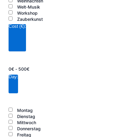
Weihnachten
Welt-Musik
Workshop
Zauberkunst
Cost (€)
:
Filter
öffnen
Filter
schließen
Filter
Cost
entfernen
Filter
(€)
0€ - 500€
schließen
Day
:
Filter
öffnen
Filter
schließen
Filter
Day
entfernen
Filter
Montag
schließen
Dienstag
Mittwoch
Donnerstag
Freitag