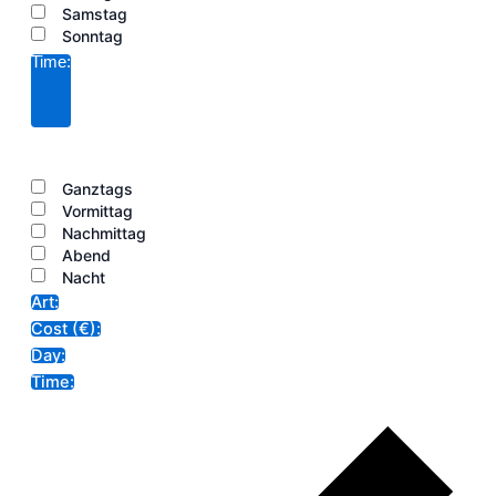
Samstag
Sonntag
Time
:
Filter
öffnen
Filter
schließen
Filter
Time
entfernen
Filter
Ganztags
schließen
Vormittag
Nachmittag
Abend
Nacht
Art
:
Filter
Cost (€)
:
entfernen
Filter
Day
:
entfernen
Filter
Time
:
entfernen
Filter
entfernen