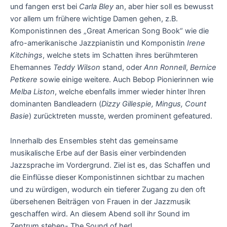
und fangen erst bei
Carla Bley
an, aber hier soll es bewusst
vor allem um frühere wichtige Damen gehen, z.B.
Komponistinnen des „Great American Song Book“ wie die
afro-amerikanische Jazzpianistin und Komponistin
Irene
Kitchings
, welche stets im Schatten ihres berühmteren
Ehemannes
Teddy Wilson
stand, oder
Ann Ronnell
,
Bernice
Petkere
sowie einige weitere. Auch Bebop Pionierinnen wie
Melba Liston
, welche ebenfalls immer wieder hinter Ihren
dominanten Bandleadern (
Dizzy Gillespie, Mingus, Count
Basie
) zurücktreten musste, werden prominent gefeatured.
Innerhalb des Ensembles steht das gemeinsame
musikalische Erbe auf der Basis einer verbindenden
Jazzsprache im Vordergrund. Ziel ist es, das Schaffen und
die Einflüsse dieser Komponistinnen sichtbar zu machen
und zu würdigen, wodurch ein tieferer Zugang zu den oft
übersehenen Beiträgen von Frauen in der Jazzmusik
geschaffen wird. An diesem Abend soll ihr Sound im
Zentrum stehen- The Sound of her!