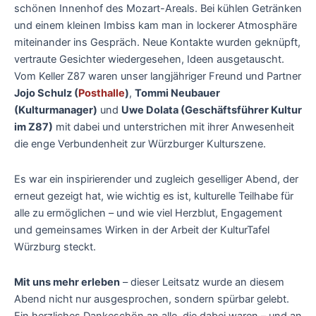
schönen Innenhof des Mozart-Areals. Bei kühlen Getränken
und einem kleinen Imbiss kam man in lockerer Atmosphäre
miteinander ins Gespräch. Neue Kontakte wurden geknüpft,
vertraute Gesichter wiedergesehen, Ideen ausgetauscht.
Vom Keller Z87 waren unser langjähriger Freund und Partner
Jojo Schulz (
Posthalle
)
,
Tommi Neubauer
(Kulturmanager)
und
Uwe Dolata (Geschäftsführer Kultur
im Z87)
mit dabei und unterstrichen mit ihrer Anwesenheit
die enge Verbundenheit zur Würzburger Kulturszene.
Es war ein inspirierender und zugleich geselliger Abend, der
erneut gezeigt hat, wie wichtig es ist, kulturelle Teilhabe für
alle zu ermöglichen – und wie viel Herzblut, Engagement
und gemeinsames Wirken in der Arbeit der KulturTafel
Würzburg steckt.
Mit uns mehr erleben
– dieser Leitsatz wurde an diesem
Abend nicht nur ausgesprochen, sondern spürbar gelebt.
Ein herzliches Dankeschön an alle, die dabei waren – und an