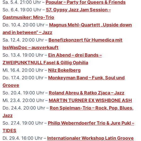
Sa. 5.4. 21:00 Uhr –
Popular – Party for Queers & Friends
So. 6.4. 19:00 Uhr –
57. Gypsy Jazz Jam Session –
Gastmusiker: Miro-Trio
Do. 10.4. 20:00 Uhr –
Magnus Mehl-Quartett „Upside down
and in between“ – Jazz
Sa. 12.4. 20:00 Uhr –
Benefizkonzert für Humedica mit
IssWasDoc – ausverkauft
So. 13.4. 19:00 Uhr –
Ein Abend – drei Bands –
ZWEIPUNKTNULL Fasel & Gillig Ophilia
Mi. 16.4. 20:00 Uhr –
Nilz Bokelberg
Do. 17.4. 20:00 Uhr –
Monkeyman Band – Funk, Soul und
Groove
So. 20.4. 19:00 Uhr –
Roland Abreu & Ratko Zjaca – Jazz
Mi. 23.4. 20:00 Uhr –
MARTIN TURNER EX WISHBONE ASH
Do. 24.4. 20:00 Uhr –
Ron Spielman-Trio – Rock, Pop, Blues,
Jazz
So. 27.4. 19:00 Uhr –
Philip Weberndoerfer Trio & Jure Pukl –
TIDES
Di. 29.4. 16:00 Uhr –
Internationaler Workshop Latin Groove