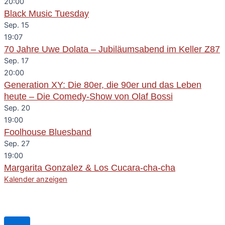
20:00
Black Music Tuesday
Sep.
15
19:07
70 Jahre Uwe Dolata – Jubiläumsabend im Keller Z87
Sep.
17
20:00
Generation XY: Die 80er, die 90er und das Leben
heute – Die Comedy-Show von Olaf Bossi
Sep.
20
19:00
Foolhouse Bluesband
Sep.
27
19:00
Margarita Gonzalez & Los Cucara-cha-cha
Kalender anzeigen