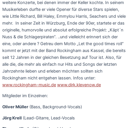
weitere Konzerte, bei denen immer der Keller kochte. In seinem
Musikerleben durfte er viele Opener für diverse Stars spielen,
wie Little Richard, Bill Haley, Emmylou Harris, Seachers und viele
mehr.
In seiner Zeit in Würzburg, Ende der 90er, startete er das
originelle, humorvolle und absolut erfolgreiche Projekt: „Käpt´n
Nuss & die Schlagerpiraten“. ..und vielleicht erinnert sich der
eine, oder andere ? Getreu dem Motto „Let the good times roll“
kommt er jetzt mit der Band Rockingham aus Kassel, die bereits
seit 12 Jahren in der gleichen Besetzung auf Tour ist. Also, für
alle die, die mehr als einfach nur Hits und Songs der letzten
Jahrzehnte lieben und erleben möchten sollten sich
Rockingham nicht entgehen lassen. Infos unter:
www.rockingham-music.de
www.dirk.klevenow.de
Mitglieder im Einzelnen:
Oliver Müller
(Bass, Background-Vocals)
Jörg Krell
(Lead-Gitarre, Lead-Vocals